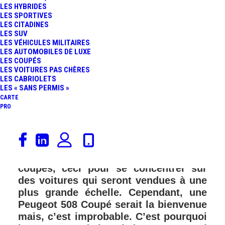
LES HYBRIDES
LES SPORTIVES
LES CITADINES
LES SUV
LES VÉHICULES MILITAIRES
LES AUTOMOBILES DE LUXE
LES COUPÉS
LES VOITURES PAS CHÈRES
LES CABRIOLETS
LES « SANS PERMIS »
CARTE
PRO
Les constructeurs automobiles
français ont, hélas, lâché depuis
longtemps la tradition des modèles
coupés, ceci pour se concentrer sur
des voitures qui seront vendues à une
plus grande échelle. Cependant, une
Peugeot 508 Coupé serait la bienvenue
mais, c’est improbable. C’est pourquoi