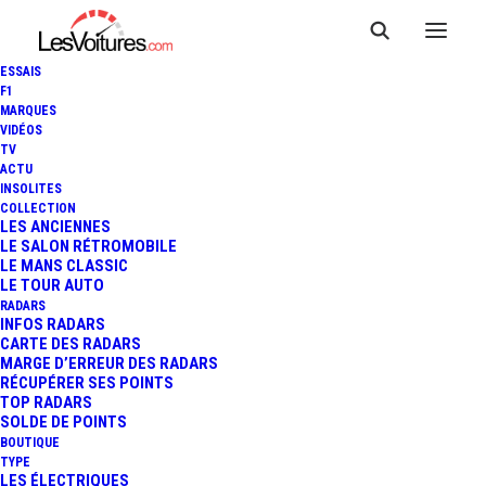
ESSAIS
F1
MARQUES
VIDÉOS
TV
ACTU
INSOLITES
PEUGEOT 508 COUPÉ : AUSSI
COLLECTION
LES ANCIENNES
LE SALON RÉTROMOBILE
BELLE QUE VIRTUELLE
LE MANS CLASSIC
LE TOUR AUTO
RADARS
INFOS RADARS
2 Minutes
|
8 mars 2023
CARTE DES RADARS
MARGE D’ERREUR DES RADARS
RÉCUPÉRER SES POINTS
TOP RADARS
SOLDE DE POINTS
BOUTIQUE
FR
TYPE
LES ÉLECTRIQUES