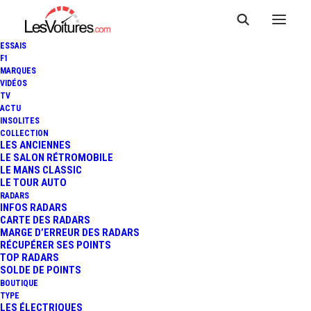
ESSAIS
F1
MARQUES
VIDÉOS
TV
ACTU
TOUR AUTO : L'ALBUM
INSOLITES
COLLECTION
PHOTO DE LA FIAT 600D
LES ANCIENNES
LE SALON RÉTROMOBILE
LE MANS CLASSIC
ENGAGÉE !
LE TOUR AUTO
RADARS
INFOS RADARS
CARTE DES RADARS
2 Minutes
|
14 mars 2017
MARGE D’ERREUR DES RADARS
RÉCUPÉRER SES POINTS
TOP RADARS
SOLDE DE POINTS
BOUTIQUE
TYPE
LES ÉLECTRIQUES
FR