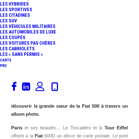
LES HYBRIDES
LES SPORTIVES
LES CITADINES
LES SUV
LES VÉHICULES MILITAIRES
LES AUTOMOBILES DE LUXE
LES COUPÉS
LES VOITURES PAS CHÈRES
LES CABRIOLETS
LES « SANS PERMIS »
CARTE
PRO
La Fiat 600D engagée dans le
Tour Auto
2017 se
prépare à
Paris
, sur les routes des Yvelines et de
l’Essonne. Ces essais sont l’occasion de vous faire
découvrir la grande sœur de la Fiat 500 à travers un
album photo.
Paris
et ses beautés… Le Trocadéro et la
Tour Eiffel
offrent à la
Fiat
600D un décor de carte postale. Le pont