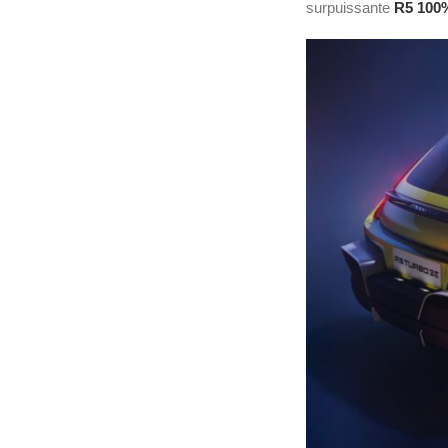
surpuissante
R5 100%