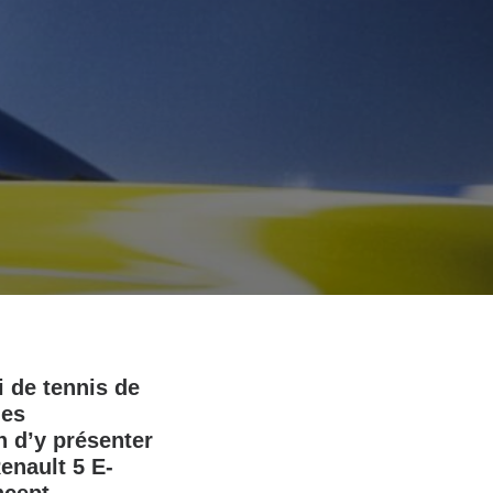
i de tennis de
des
n d’y présenter
enault 5 E-