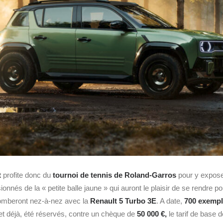
t
profite donc du
tournoi de tennis de Roland-Garros
pour y expose
nnés de la « petite balle jaune » qui auront le plaisir de se rendre po
tomberont nez-à-nez avec la
Renault 5 Turbo 3E
. A date,
700 exempl
 et déjà, été réservés, contre un chèque de
50 000 €,
le tarif de base