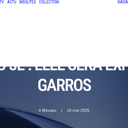
TV
ACTU
INSOLITES
COLLECTION
RADA
LES ANCIENNES
LE SALON RÉTROMOBILE
LE MANS CLASSIC
LE TOUR AUTO
 3E : ELLE SERA E
GARROS
4 Minutes
|
16 mai 2025