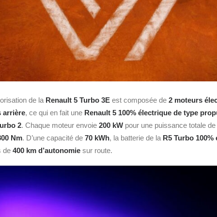
risation de la
Renault 5 Turbo 3E
est composée de
2 moteurs éle
 arrière
, ce qui en fait une
Renault 5 100% électrique de type prop
Turbo 2
. Chaque moteur envoie
200 kW
pour une puissance totale de
800 Nm
. D’une capacité de
70 kWh
, la batterie de la
R5 Turbo 100% é
s de
400 km d’autonomie
sur route.