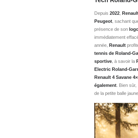
Tech Roland-G
Depuis
2022
,
Renaul
Peugeot
, sachant qu
présence de son
logo 
immédiatement effac
année,
Renault
profit
tennis de Roland-G
sportive
, à savoir la
Electric Roland-Gar
Renault 4 Savane 4
également
. Bien sûr,
de la petite balle jaune