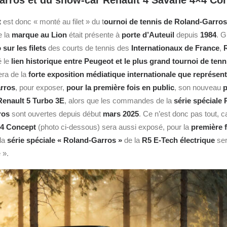
arros et du show-car Renault 4 Savane 4×4 Co
t
est donc « monté au filet » du t
ournoi de tennis de Roland-Garros
e la
marque au Lion
était présente à
porte d’Auteuil
depuis
1984
. G
sur les filets
des courts de tennis des
Internationaux de France
,
é le
lien historique entre Peugeot et le plus grand tournoi de te
era de la
forte exposition médiatique internationale que représent
arros
, pour exposer,
pour la première fois en public
, son nouveau
p
Renault 5 Turbo 3E
, alors que les commandes de la
série spéciale 
ros
sont ouvertes depuis début
mars 2025
. Ce n’est donc pas tout, c
×4 Concept
(photo ci-dessous) sera aussi exposé, pour la
première f
 la
série spéciale « Roland-Garros »
de la
R5 E-Tech électrique
ser
 ».