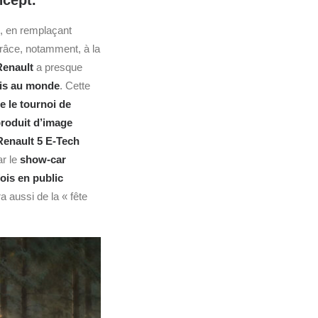
ncept.
, en remplaçant
râce, notamment, à la
Renault
a presque
nnis au monde
. Cette
e le tournoi de
roduit d’image
Renault 5 E-Tech
ar le
show-car
ois en public
a aussi de la « fête