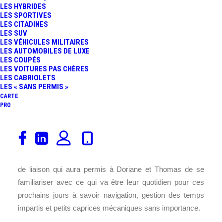
LES HYBRIDES
LES SPORTIVES
LES CITADINES
LES SUV
LES VÉHICULES MILITAIRES
LES AUTOMOBILES DE LUXE
LES COUPÉS
LES VOITURES PAS CHÈRES
LES CABRIOLETS
LES « SANS PERMIS »
CARTE
PRO
Ce matin à 6h45 les premières autos ont quitté le Grand
Palais en direction du Château de Neuville à une
soixantaine de kilomètres de
Paris
. Un premier tronçon
de liaison qui aura permis à Doriane et Thomas de se
familiariser avec ce qui va être leur quotidien pour ces
prochains jours à savoir navigation, gestion des temps
impartis et petits caprices mécaniques sans importance.