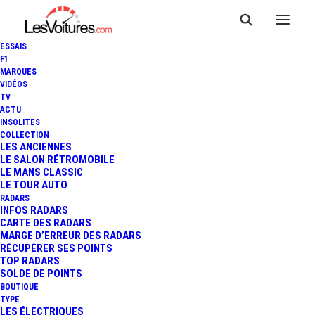
ESSAIS
F1
MARQUES
VIDÉOS
TV
ACTU
TOUR AUTO - PARIS / SAINT-
INSOLITES
COLLECTION
MALO : LA 600D AFFRONTE
LES ANCIENNES
LE SALON RÉTROMOBILE
LE MANS CLASSIC
LE CIRCUIT BUGATTI !
LE TOUR AUTO
RADARS
INFOS RADARS
CARTE DES RADARS
2 Minutes
|
25 avril 2017
MARGE D’ERREUR DES RADARS
RÉCUPÉRER SES POINTS
TOP RADARS
SOLDE DE POINTS
BOUTIQUE
TYPE
LES ÉLECTRIQUES
FR