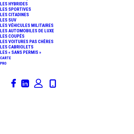
LES HYBRIDES
L’ÉLÉGANCE
LES SPORTIVES
LES CITADINES
LES SUV
AUTOMOBILE
LES VÉHICULES MILITAIRES
LES AUTOMOBILES DE LUXE
LES COUPÉS
LES VOITURES PAS CHÈRES
LES CABRIOLETS
LES « SANS PERMIS »
CARTE
PRO
9 février 2019
Catégorie De Véhicules
,
Nos Vidéos
,
VHC
,
Fiat 600
,
Essais & Reportages
,
Fiat
,
Constructeurs
Rédaction
,
Voitures De Collection
,
Actualités Automobiles
,
Rallyes
,
Sport Auto