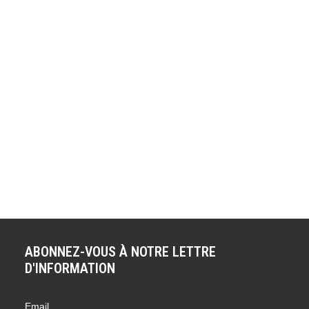
SAINT-MALO : LA 600D
AFFRONTE LE
CIRCUIT BUGATTI !
Ce matin à 6h45 les premières autos ont quitté le Grand
Palais en direction du Château de Neuville à une
soixantaine de kilomètres de Paris. Un premier tronçon
de liaison qui aura permis à Doriane et Thomas de se
familiariser avec ce qui va être leur quotidien pour ces
prochains jours à savoir navigation, gestion des…
ABONNEZ-VOUS À NOTRE LETTRE
D'INFORMATION
Email