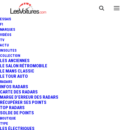
ESSAIS
F1
MARQUES
VIDÉOS
TV
VIDÉO : "AND WE GO GREEN",
ACTU
INSOLITES
DÉCOUVREZ LE FILM QUI VA
COLLECTION
LES ANCIENNES
LE SALON RÉTROMOBILE
VOUS FAIRE AIMER LA
LE MANS CLASSIC
LE TOUR AUTO
FORMULA E
RADARS
INFOS RADARS
CARTE DES RADARS
MARGE D’ERREUR DES RADARS
RÉCUPÉRER SES POINTS
3 Minutes
|
3 août 2020
TOP RADARS
SOLDE DE POINTS
BOUTIQUE
TYPE
LES ÉLECTRIQUES