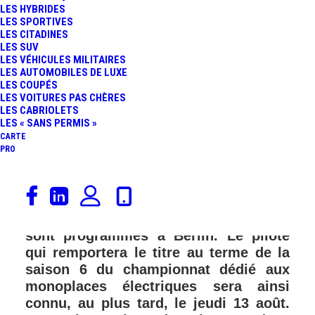
LES HYBRIDES
FR
LES SPORTIVES
LES CITADINES
LES SUV
LES VÉHICULES MILITAIRES
LES AUTOMOBILES DE LUXE
LES COUPÉS
LES VOITURES PAS CHÈRES
LES CABRIOLETS
LES « SANS PERMIS »
CARTE
PRO
Le mercredi 5 août, la Formula E sera
de retour pour un final plutôt intense
et original car, 6 E-Prix, ou Rounds,
sont programmés à Berlin. Le pilote
qui remportera le titre au terme de la
saison 6 du championnat dédié aux
monoplaces électriques sera ainsi
connu, au plus tard, le jeudi 13 août.