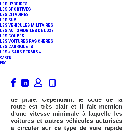
LES HYBRIDES
LES SPORTIVES
LES CITADINES
LES SUV
LES VÉHICULES MILITAIRES
LES AUTOMOBILES DE LUXE
LES COUPÉS
LES VOITURES PAS CHÈRES
LES CABRIOLETS
LES « SANS PERMIS »
CARTE
PRO
Sur autoroute, la vitesse maximale
autorisée est majoritairement de 130
km/h en France et de 110 km/h en cas
de pluie. Cependant, le code de la
route est très clair et il fait mention
d’une vitesse minimale à laquelle les
voitures et autres véhicules autorisés
à circuler sur ce type de voie rapide