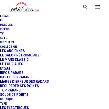
ESSAIS
F1
MARQUES
VIDÉOS
TV
ACTU
HÉRAULT : UNE VOITURE
INSOLITES
COLLECTION
SANS PERMIS À 48 KM/H
LES ANCIENNES
LE SALON RÉTROMOBILE
LE MANS CLASSIC
SUR L'A75
LE TOUR AUTO
RADARS
INFOS RADARS
CARTE DES RADARS
2 Minutes
|
27 mai 2021
MARGE D’ERREUR DES RADARS
RÉCUPÉRER SES POINTS
TOP RADARS
SOLDE DE POINTS
BOUTIQUE
TYPE
LES ÉLECTRIQUES
FR