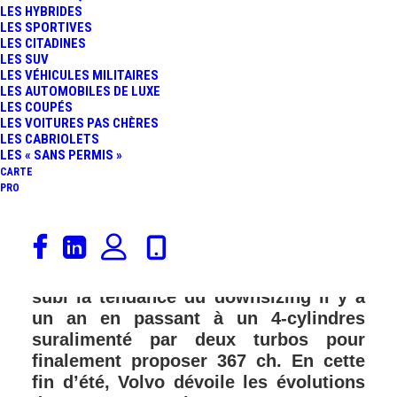
LES HYBRIDES
LES SPORTIVES
LES CITADINES
LES SUV
LES VÉHICULES MILITAIRES
LES AUTOMOBILES DE LUXE
LES COUPÉS
LES VOITURES PAS CHÈRES
LES CABRIOLETS
LES « SANS PERMIS »
CARTE
PRO
Motorisées depuis le début de leur
commercialisation en 2013 par un V6
de 350 ch, les plus sportives Volvo ont
subi la tendance du downsizing il y a
un an en passant à un 4-cylindres
suralimenté par deux turbos pour
finalement proposer 367 ch. En cette
fin d’été, Volvo dévoile les évolutions