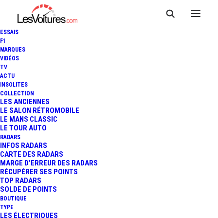
ESSAIS
F1
MARQUES
VIDÉOS
TV
ACTU
VOLVO S60 & V60 POLESTAR
INSOLITES
COLLECTION
: OPTIMISATIONS
LES ANCIENNES
LE SALON RÉTROMOBILE
LE MANS CLASSIC
AÉRODYNAMIQUES !
LE TOUR AUTO
RADARS
INFOS RADARS
CARTE DES RADARS
1 Minutes
|
29 août 2017
MARGE D’ERREUR DES RADARS
RÉCUPÉRER SES POINTS
TOP RADARS
SOLDE DE POINTS
BOUTIQUE
TYPE
LES ÉLECTRIQUES
FR