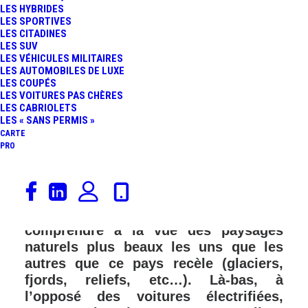
LES HYBRIDES
LES SPORTIVES
LES CITADINES
LES SUV
LES VÉHICULES MILITAIRES
LES AUTOMOBILES DE LUXE
LES COUPÉS
LES VOITURES PAS CHÈRES
LES CABRIOLETS
LES « SANS PERMIS »
CARTE
PRO
On connaît la Norvège pour être une
contrée nordique des plus écologiques
sachant que l’on veut bien le
comprendre à la vue des paysages
naturels plus beaux les uns que les
autres que ce pays recèle (glaciers,
fjords, reliefs, etc…). Là-bas, à
l’opposé des voitures électrifiées,