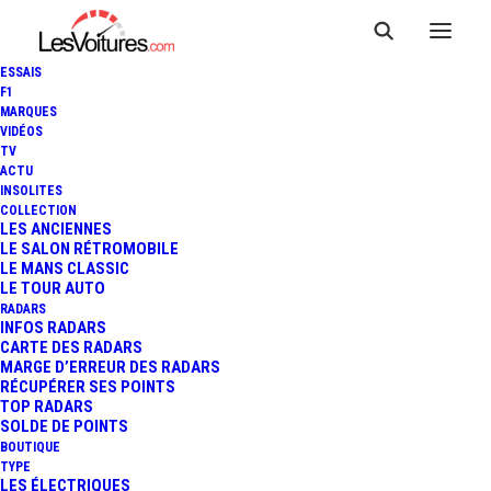
ESSAIS
F1
MARQUES
VIDÉOS
TV
ACTU
ZYRUS LP1200 STRADA :
INSOLITES
COLLECTION
EXTRÊME HURACÁN DE 1 200
LES ANCIENNES
LE SALON RÉTROMOBILE
LE MANS CLASSIC
CHEVAUX
LE TOUR AUTO
RADARS
INFOS RADARS
CARTE DES RADARS
3 Minutes
|
29 décembre 2020
MARGE D’ERREUR DES RADARS
RÉCUPÉRER SES POINTS
TOP RADARS
SOLDE DE POINTS
BOUTIQUE
TYPE
LES ÉLECTRIQUES
FR