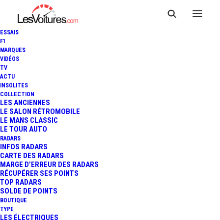
ESSAIS
F1
MARQUES
VIDÉOS
TV
ACTU
MALUS AU POIDS :
INSOLITES
COLLECTION
FINALEMENT VALIDÉ PAS LE
LES ANCIENNES
LE SALON RÉTROMOBILE
LE MANS CLASSIC
CONSEIL CONSTITUTIONNEL
LE TOUR AUTO
RADARS
INFOS RADARS
CARTE DES RADARS
4 Minutes
|
29 décembre 2020
MARGE D’ERREUR DES RADARS
RÉCUPÉRER SES POINTS
TOP RADARS
SOLDE DE POINTS
BOUTIQUE
TYPE
LES ÉLECTRIQUES
FR