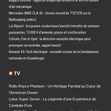
Bugatti Destrier : hypercar unique qui réinvente le W16 en œuvre
d’art mécanique
Mercedes-AMG CLA 45 : chrono record de 7’32″070 sur le
Nürburgring (vidéo)
Loi Ripost : les jeunes conducteurs bientôt interdits de voitures
puissantes, 15 000 € d’amende, prison et confiscation
Citroën, Fiat et Opel : la direction assistée électrique peut
provoquer un incendie, rappel massif
Renault 4 E-Tech électrique : nouvelle voiture de la Gendarmerie
nationale en Guadeloupe
TV
Rolls-Royce Phantom : Un Héritage Familial au Cœur de
l’American Dream
Lotus Super Seven : La Légèreté d’une Expérience de
Conduite Pure