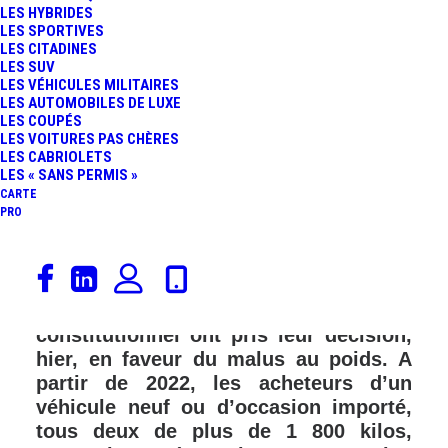
LES HYBRIDES
LES SPORTIVES
LES CITADINES
LES SUV
LES VÉHICULES MILITAIRES
LES AUTOMOBILES DE LUXE
LES COUPÉS
LES VOITURES PAS CHÈRES
LES CABRIOLETS
LES « SANS PERMIS »
CARTE
PRO
Saisis par des sénateurs et députés de
l’opposition au sujet du malus au
poids, les sages du Conseil
constitutionnel ont pris leur décision,
hier, en faveur du malus au poids. A
partir de 2022, les acheteurs d’un
véhicule neuf ou d’occasion importé,
tous deux de plus de 1 800 kilos,