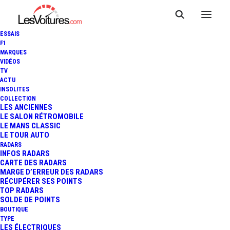
ESSAIS
F1
MARQUES
VIDÉOS
TV
FORD GT : UNE NOUVELLE
ACTU
INSOLITES
ÈRE EST NÉE POUR LA
COLLECTION
LES ANCIENNES
LE SALON RÉTROMOBILE
MYTHIQUE SUPERCAR !
LE MANS CLASSIC
LE TOUR AUTO
RADARS
INFOS RADARS
3 Minutes
|
12 janvier 2015
CARTE DES RADARS
MARGE D’ERREUR DES RADARS
RÉCUPÉRER SES POINTS
TOP RADARS
SOLDE DE POINTS
BOUTIQUE
TYPE
LES ÉLECTRIQUES