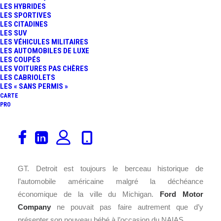
LES HYBRIDES
FR
LES SPORTIVES
LES CITADINES
LES SUV
LES VÉHICULES MILITAIRES
LES AUTOMOBILES DE LUXE
LES COUPÉS
LES VOITURES PAS CHÈRES
LES CABRIOLETS
LES « SANS PERMIS »
CARTE
PRO
Après avoir régénéré la légendaire Mustang fin 2013,
Ford
dévoile aujourd’hui les premières informations au
sujet de la nouvelle génération de la mythique Ford
GT. Detroit est toujours le berceau historique de
l’automobile américaine malgré la déchéance
économique de la ville du Michigan.
Ford Motor
Company
ne pouvait pas faire autrement que d’y
présenter son nouveau bébé à l’occasion du NAIAS.