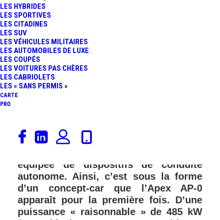
LES HYBRIDES
LES SPORTIVES
LES CITADINES
LES SUV
LES VÉHICULES MILITAIRES
LES AUTOMOBILES DE LUXE
LES COUPÉS
LES VOITURES PAS CHÈRES
LES CABRIOLETS
LES « SANS PERMIS »
CARTE
PRO
Apex Motors Limited, le constructeur
d’outre-Manche, vient de présenter sa
future sportive 100% électrique
équipée de dispositifs de conduite
autonome. Ainsi, c’est sous la forme
d’un concept-car que l’Apex AP-0
apparaît pour la première fois. D’une
puissance « raisonnable » de 485 kW