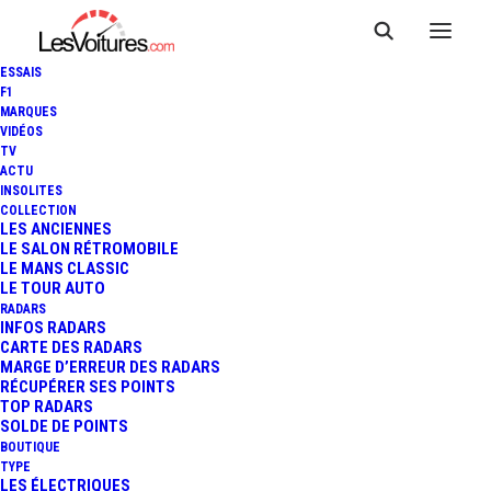
ESSAIS
F1
MARQUES
VIDÉOS
TV
ACTU
INSOLITES
APEX AP-0 : RADICALE
COLLECTION
LES ANCIENNES
LE SALON RÉTROMOBILE
SPORTIVE 100% ÉLECTRIQUE
LE MANS CLASSIC
LE TOUR AUTO
RADARS
INFOS RADARS
4 Minutes
|
17 mars 2020
CARTE DES RADARS
MARGE D’ERREUR DES RADARS
RÉCUPÉRER SES POINTS
TOP RADARS
SOLDE DE POINTS
BOUTIQUE
FR
TYPE
LES ÉLECTRIQUES