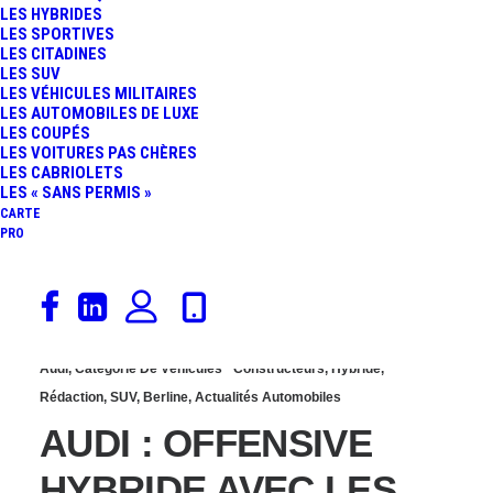
LES HYBRIDES
QUATTRO: LA
LES SPORTIVES
LES CITADINES
LES SUV
NOUVELLE VERSION
LES VÉHICULES MILITAIRES
LES AUTOMOBILES DE LUXE
LES COUPÉS
DÉVOILÉE
LES VOITURES PAS CHÈRES
LES CABRIOLETS
LES « SANS PERMIS »
CARTE
PRO
25 février 2019
Audi
,
Catégorie De Véhicules
Constructeurs
,
Hybride
,
Rédaction
,
SUV
,
Berline
,
Actualités Automobiles
AUDI : OFFENSIVE
HYBRIDE AVEC LES