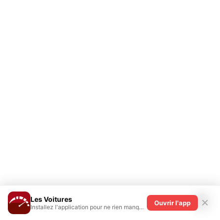
12 février 2021
Audi
,
Actualités Automobiles
,
Police & Gendarmerie
,
Rédaction
Constructeurs
,
Catégorie De Véhicules
,
Brèves Insolites
,
Sportives
BOUCHES-DU-RHÔNE
: 256 KM/H AU VOLANT
D’UNE AUDI RS 3
Les Voitures
✕
Ouvrir l'app
La Gendarmerie des Bouches-du-Rhône a effectué une
Installez l'application pour ne rien manquer !
opération visant à confondre ceux qui prennent les