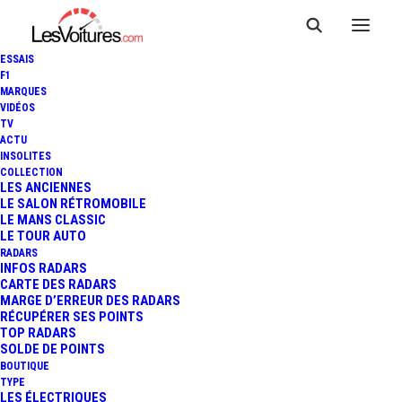
ESSAIS
F1
MARQUES
VIDÉOS
TV
ACTU
INSOLITES
COLLECTION
LES ANCIENNES
LE SALON RÉTROMOBILE
LE MANS CLASSIC
LE TOUR AUTO
RADARS
INFOS RADARS
CARTE DES RADARS
MARGE D’ERREUR DES RADARS
RÉCUPÉRER SES POINTS
TOP RADARS
25 décembre 2025
SOLDE DE POINTS
BOUTIQUE
EXCÈS DE VITESSE : +50
TYPE
LES ÉLECTRIQUES