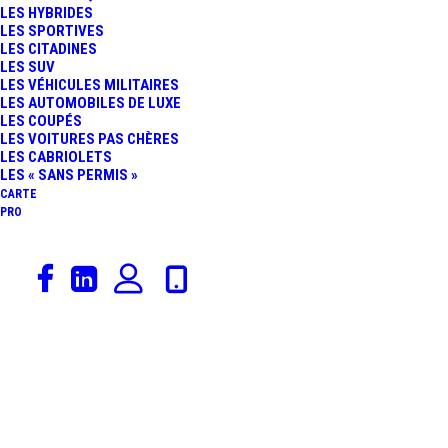
LES HYBRIDES
KM/H, C’EST DÉSORMAIS
LES SPORTIVES
LES CITADINES
LES SUV
LA PRISON ET UN
LES VÉHICULES MILITAIRES
LES AUTOMOBILES DE LUXE
LES COUPÉS
CASIER JUDICIAIRE
LES VOITURES PAS CHÈRES
LES CABRIOLETS
LES « SANS PERMIS »
CARTE
PRO
24 décembre 2025
Voitures Électriques
,
Actualités Automobiles
,
Rédaction
Catégorie De Véhicules
PERMIS DE CONDUIRE
ÉLECTRIQUE : VERS