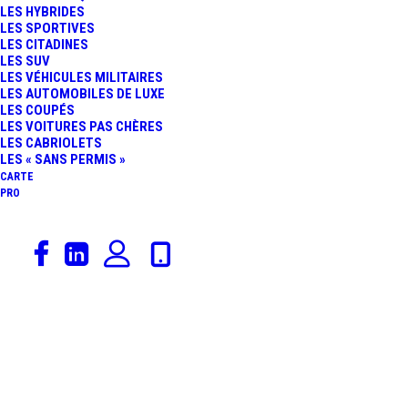
LES HYBRIDES
TOTAL SUR LES
LES SPORTIVES
LES CITADINES
LES SUV
VOITURES
LES VÉHICULES MILITAIRES
LES AUTOMOBILES DE LUXE
LES COUPÉS
ÉLECTRIQUES, LA «
LES VOITURES PAS CHÈRES
LES CABRIOLETS
RENAULUTION » EST
LES « SANS PERMIS »
CARTE
PRO
MORTE
1 août 2023
Renault
,
Actualités Automobiles
,
Berline
,
Police & Gendarmerie
,
Rédaction
,
Constructeurs
,
Catégorie De Véhicules
,
Brèves Insolites
Sportives
RENAULT MÉGANE 3