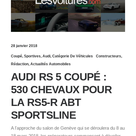
28 janvier 2018
Coupé
,
Sportives
,
Audi
,
Catégorie De Véhicules
Constructeurs
,
Rédaction
,
Actualités Automobiles
AUDI RS 5 COUPÉ :
530 CHEVAUX POUR
LA RS5-R ABT
SPORTSLINE
A l'approche du salon de Genève qui se déroulera du 8 au
18 mars 2018, les préparateurs commencent à dévoiler