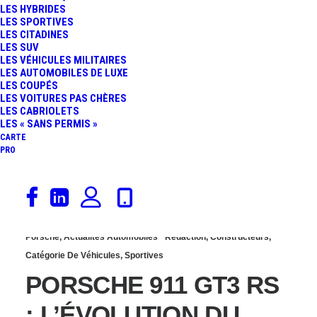
LES HYBRIDES
RENAÎTRA AU SALON DE
LES SPORTIVES
LES CITADINES
LES SUV
GENÈVE
LES VÉHICULES MILITAIRES
LES AUTOMOBILES DE LUXE
LES COUPÉS
LES VOITURES PAS CHÈRES
LES CABRIOLETS
LES « SANS PERMIS »
CARTE
PRO
7 février 2018
Porsche
,
Actualités Automobiles
Rédaction
,
Constructeurs
,
Catégorie De Véhicules
,
Sportives
PORSCHE 911 GT3 RS
: L’ÉVOLUTION DU