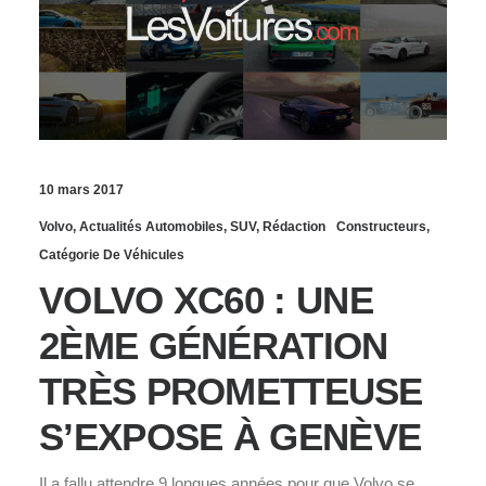
10 mars 2017
Volvo
,
Actualités Automobiles
,
SUV
,
Rédaction
Constructeurs
,
Catégorie De Véhicules
VOLVO XC60 : UNE
2ÈME GÉNÉRATION
TRÈS PROMETTEUSE
S’EXPOSE À GENÈVE
Il a fallu attendre 9 longues années pour que Volvo se