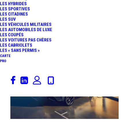
LES HYBRIDES
LES SPORTIVES
LES CITADINES
LES SUV
LES VÉHICULES MILITAIRES
21 mars 2024
LES AUTOMOBILES DE LUXE
LES COUPÉS
VOLKSWAGEN ID. BUZZ
LES VOITURES PAS CHÈRES
LES CABRIOLETS
LES « SANS PERMIS »
GTX : COMBI 100%
CARTE
PRO
ÉLECTRIQUE DE 340 CH