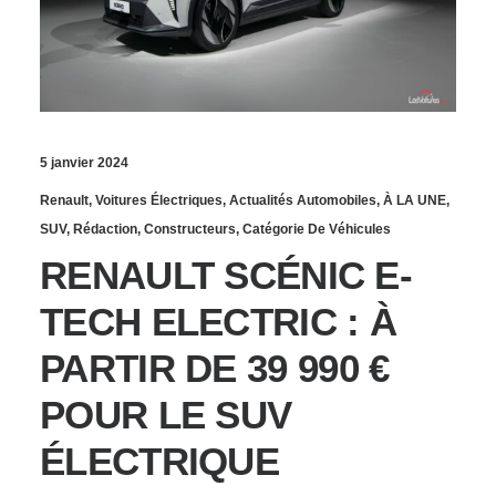
5 janvier 2024
Renault
,
Voitures Électriques
,
Actualités Automobiles
,
À LA UNE
,
SUV
,
Rédaction
,
Constructeurs
,
Catégorie De Véhicules
RENAULT SCÉNIC E-
TECH ELECTRIC : À
PARTIR DE 39 990 €
POUR LE SUV
ÉLECTRIQUE