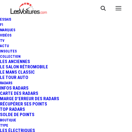
ESSAIS
F1
MARQUES
VIDÉOS
TV
ACTU
INSOLITES
COLLECTION
LES ANCIENNES
LE SALON RÉTROMOBILE
LE MANS CLASSIC
À la une
met en avant les
actualités
LE TOUR AUTO
incontournables
et les sujets qui marquent
RADARS
INFOS RADARS
l’univers de l’
automobile
. Nous sélectionnons
CARTE DES RADARS
les
événements marquants
, les
innovations
MARGE D’ERREUR DES RADARS
RÉCUPÉRER SES POINTS
majeures
et les
grandes annonces
à ne pas
TOP RADARS
manquer. Restez informé avec ce qui fait
SOLDE DE POINTS
l’actualité.
BOUTIQUE
TYPE
LES ÉLECTRIQUES