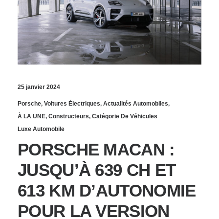
25 janvier 2024
Porsche
,
Voitures Électriques
,
Actualités Automobiles
,
À LA UNE
,
Constructeurs
,
Catégorie De Véhicules
Luxe Automobile
PORSCHE MACAN :
JUSQU’À 639 CH ET
613 KM D’AUTONOMIE
POUR LA VERSION