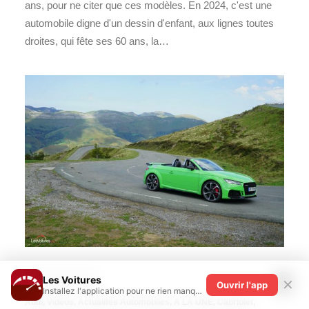
ans, pour ne citer que ces modèles. En 2024, c'est une
automobile digne d'un dessin d'enfant, aux lignes toutes
droites, qui fête ses 60 ans, la…
Les Voitures
14 décembre 2023
✕
Ouvrir l'app
Installez l'application pour ne rien manquer !
Audi
,
Vidéos
,
Actualités Automobiles
,
À LA UNE
,
Cabriolet
,