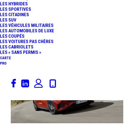
LES HYBRIDES
LES SPORTIVES
LES CITADINES
LES SUV
LES VÉHICULES MILITAIRES
17 mars 2025
LES AUTOMOBILES DE LUXE
LES COUPÉS
RENAULT 5 TURBO 3E :
LES VOITURES PAS CHÈRES
LES CABRIOLETS
LES « SANS PERMIS »
540 CH ET SEULEMENT 1
CARTE
PRO
980 EXEMPLAIRES