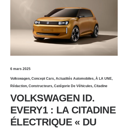
6 mars 2025
Volkswagen
,
Concept Cars
,
Actualités Automobiles
,
À LA UNE
,
Rédaction
,
Constructeurs
,
Catégorie De Véhicules
,
Citadine
VOLKSWAGEN ID.
EVERY1 : LA CITADINE
ÉLECTRIQUE « DU