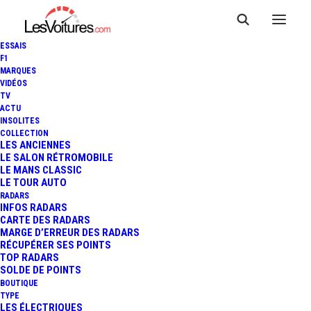
ESSAIS
F1
MARQUES
VIDÉOS
TV
ACTU
INSOLITES
COLLECTION
LES ANCIENNES
LE SALON RÉTROMOBILE
LE MANS CLASSIC
À la une
met en avant les
actualités
LE TOUR AUTO
incontournables
et les sujets qui marquent
RADARS
INFOS RADARS
l’univers de l’
automobile
. Nous sélectionnons
CARTE DES RADARS
les
événements marquants
, les
innovations
MARGE D’ERREUR DES RADARS
RÉCUPÉRER SES POINTS
majeures
et les
grandes annonces
à ne pas
TOP RADARS
manquer. Restez informé avec ce qui fait
SOLDE DE POINTS
l’actualité.
BOUTIQUE
TYPE
LES ÉLECTRIQUES