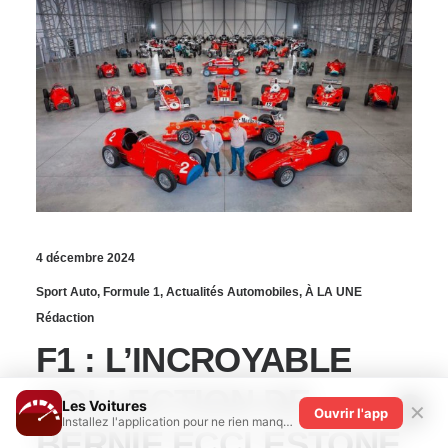
4 décembre 2024
Sport Auto
,
Formule 1
,
Actualités Automobiles
,
À LA UNE
Rédaction
F1 : L’INCROYABLE
COLLECTION DE
Les Voitures
✕
Ouvrir l'app
Installez l'application pour ne rien manquer !
BERNIE ECCLESTONE