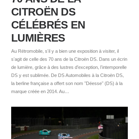
CITROËN DS
CÉLÉBRÉS EN
LUMIÈRES
Au Rétromobile, s'il y a bien une exposition à visiter, il
s'agit de celle des 70 ans de la Citroën DS. Dans un écrin
de lumière, grâce à des lustres d’exception, l'intemporelle
DS y est sublimée. De DS Automobiles à la Citroën DS,
la berline française a offert son nom "Déesse" (DS) à la
marque créée en 2014. Au…