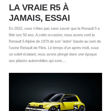
LA VRAIE R5 À
JAMAIS, ESSAI
En 2022, vous n'êtes pas sans savoir que la Renault 5 a
fêté ses 50 ans. A cette occasion, nous avons sorti la
Renault 5 Alpine de 1979 de son "antre" basée au sein de
l'usine Renault de Flins. Le temps d'un après-midi, sous
un soleil éclatant, nous avons plongé dans une époque
aux plaisirs automobiles qui sont,…