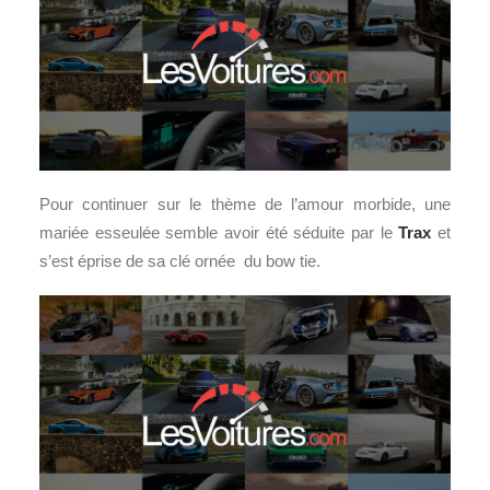
Pour continuer sur le thème de l’amour morbide, une
mariée esseulée semble avoir été séduite par le
Trax
et
s’est éprise de sa clé ornée du bow tie.