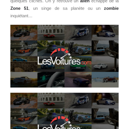
quelques clichés. On y retrouve un
alien
échappé de la
Zone 51
, un singe de sa planète ou un
zombie
inquiétant…