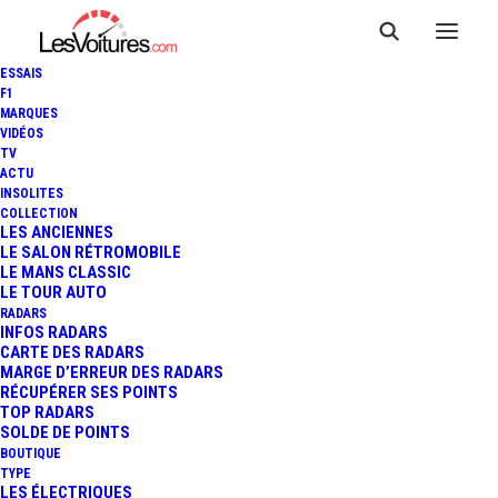
ESSAIS
F1
MARQUES
VIDÉOS
TV
ACTU
CHEVROLET TRAX :
INSOLITES
COLLECTION
"HALLOWEEN ROAD TRIP"
LES ANCIENNES
LE SALON RÉTROMOBILE
LE MANS CLASSIC
DANS PARIS
LE TOUR AUTO
RADARS
INFOS RADARS
CARTE DES RADARS
3 Minutes
|
4 novembre 2013
MARGE D’ERREUR DES RADARS
RÉCUPÉRER SES POINTS
TOP RADARS
SOLDE DE POINTS
BOUTIQUE
TYPE
LES ÉLECTRIQUES
FR