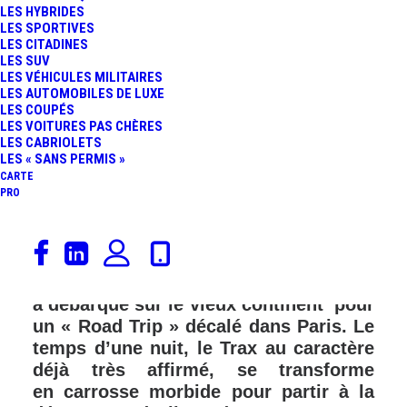
LES HYBRIDES
LES SPORTIVES
LES CITADINES
LES SUV
LES VÉHICULES MILITAIRES
LES AUTOMOBILES DE LUXE
LES COUPÉS
LES VOITURES PAS CHÈRES
LES CABRIOLETS
LES « SANS PERMIS »
CARTE
PRO
Le Chevrolet Trax et la fête
d’Halloween ont une force commune :
les USA. Ainsi, le nouveau Chevy Trax
a débarqué sur le vieux continent pour
un « Road Trip » décalé dans Paris. Le
temps d’une nuit, le Trax au caractère
déjà très affirmé, se transforme
en carrosse morbide pour partir à la