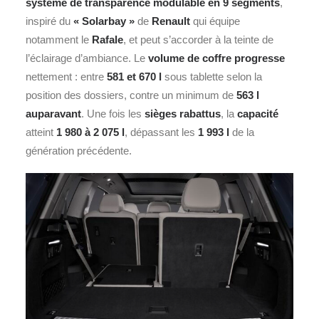
système de transparence modulable en 9 segments
,
inspiré du
« Solarbay »
de
Renault
qui équipe
notamment le
Rafale
, et peut s’accorder à la teinte de
l’éclairage d’ambiance. Le
volume de coffre progresse
nettement : entre
581 et 670 l
sous tablette selon la
position des dossiers, contre un minimum de
563 l
auparavant
. Une fois les
sièges rabattus
, la
capacité
atteint
1 980 à 2 075 l
, dépassant les
1 993 l
de la
génération précédente.