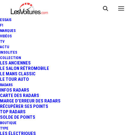
ESSAIS
F1
MARQUES
VIDÉOS
TV
AUDI Q7 : LE DIESEL N’EST
ACTU
INSOLITES
PAS MORT, UN V6 3.0 TDI
COLLECTION
LES ANCIENNES
LE SALON RÉTROMOBILE
MHEV DE 299 CH POUR LE
LE MANS CLASSIC
LE TOUR AUTO
NOUVEAU SUV
RADARS
INFOS RADARS
CARTE DES RADARS
MARGE D’ERREUR DES RADARS
RÉCUPÉRER SES POINTS
7 Minutes
|
9 juin 2026
TOP RADARS
SOLDE DE POINTS
BOUTIQUE
TYPE
LES ÉLECTRIQUES