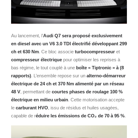
Au lancement, l’
Audi Q7
sera proposé exclusivement
en diesel avec un V6 3.0 TDI électrifié développant 299
ch et 630 Nm
. Ce bloc associe
turbocompresseur
et
compresseur électrique
pour optimiser les reprises à
bas régime, le tout couplé à une
boîte « Tiptronic » à (8
rapports)
. L’ensemble repose sur un
alterno‑démarreur
électrique de 24 ch et 370 Nm alimenté par un réseau
48 V
, permettant de
courtes phases de roulage 100 %
électrique en milieu urbain
. Cette motorisation accepte
le
carburant HVO
, issu de résidus et huiles usagées,
capable de r
éduire les émissions de CO₂ de 70 à 95 %
.