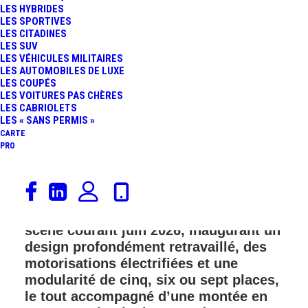
LES HYBRIDES
FR
LES SPORTIVES
LES CITADINES
LES SUV
LES VÉHICULES MILITAIRES
LES AUTOMOBILES DE LUXE
LES COUPÉS
LES VOITURES PAS CHÈRES
LES CABRIOLETS
LES « SANS PERMIS »
CARTE
PRO
Audi dévoile la troisième génération de
son Q7, un SUV familial entièrement
repensé qui s’apprête à entrer en
scène courant juin 2026, inaugurant un
design profondément retravaillé, des
motorisations électrifiées et une
modularité de cinq, six ou sept places,
le tout accompagné d’une montée en