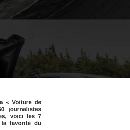
a « Voiture de
 journalistes
s, voici les 7
la favorite du