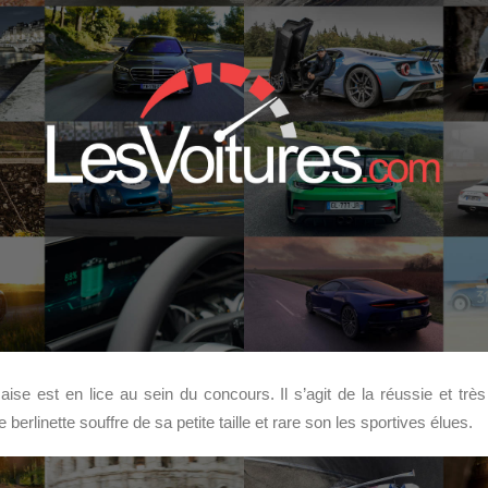
çaise est en lice au sein du concours. Il s’agit de la réussie et trè
berlinette souffre de sa petite taille et rare son les sportives élues.