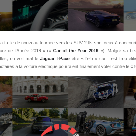
-t-elle de nouveau tournée vers les SUV ? Ils sont deux à concourir 
iture de l’Année 2019 » («
Car of the Year 2019
»). Malgré sa bea
lles, on voit mal le
Jaguar I-Pace
être « l’élu » car il est trop élit
taires à la voiture électrique pourraient finalement voter contre le « fé