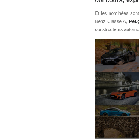
concours, exp
Et les nominées sont
Benz Classe A,
Peu
constructeurs automob