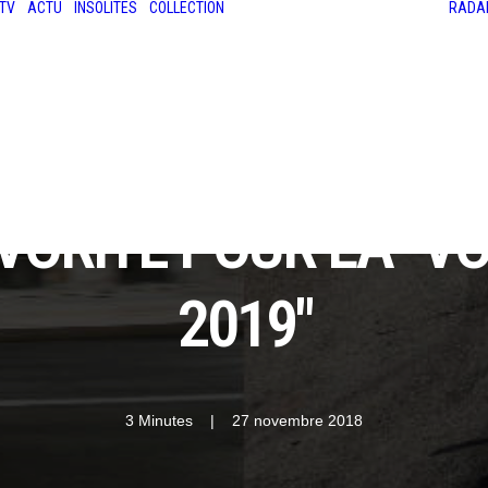
TV
ACTU
INSOLITES
COLLECTION
RADA
LES ANCIENNES
LE SALON RÉTROMOBILE
LE MANS CLASSIC
LE TOUR AUTO
AVORITE POUR LA "VO
2019"
3 Minutes
|
27 novembre 2018