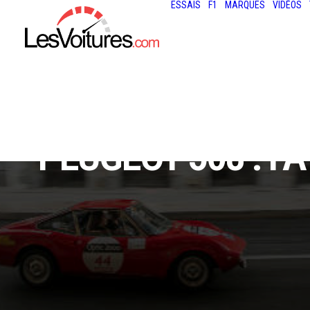
ESSAIS
F1
MARQUES
VIDÉOS
PEUGEOT 508 : F