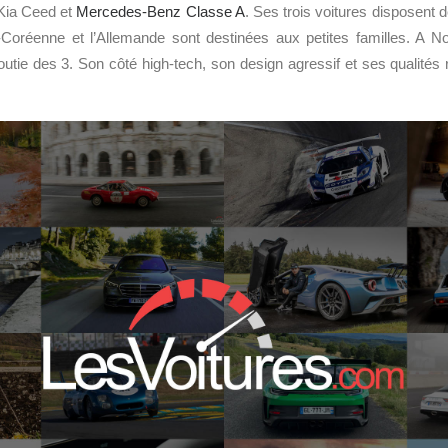
 Kia Ceed et
Mercedes-Benz Classe A
. Ses trois voitures disposent d
-Coréenne et l’Allemande sont destinées aux petites familles. A 
outie des 3. Son côté high-tech, son design agressif et ses qualités r