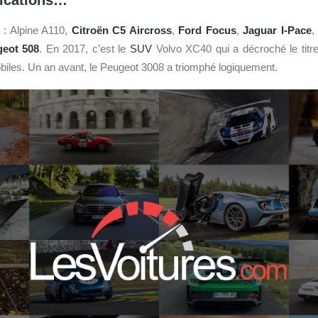
lications…
 : Alpine A110,
Citroën
C5 Aircross
,
Ford Focus
,
Jaguar I-Pace
,
geot
508
. En 2017, c’est le
SUV
Volvo XC40 qui a décroché le titre
iles. Un an avant, le Peugeot 3008 a triomphé logiquement.