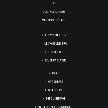
FAQ
CONTACTEZ-NOUS
MENTIONS LÉGALES
LES VOITURES TV
LES VOITURES PRO
LES YACHTS
SCUDERIA CLASSIC
GTA 6
GTA CHEATS
GTA ONLINE
DÉPOUSSIÉRAGE
INTELLIGENCE ÉCONOMIQUE