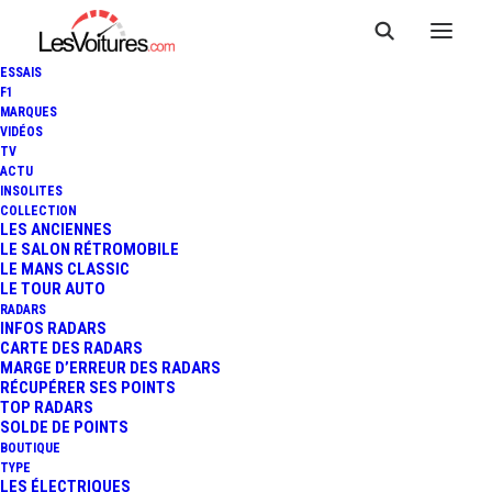
ESSAIS
F1
MARQUES
VIDÉOS
TV
RENAULT MÉGANE 3 R.S. :
ACTU
INSOLITES
OFFREZ-VOUS LA VOITURE
COLLECTION
LES ANCIENNES
LE SALON RÉTROMOBILE
DE LA GENDARMERIE
LE MANS CLASSIC
LE TOUR AUTO
NATIONALE
RADARS
INFOS RADARS
CARTE DES RADARS
MARGE D’ERREUR DES RADARS
RÉCUPÉRER SES POINTS
2 Minutes
|
12 octobre 2020
TOP RADARS
SOLDE DE POINTS
BOUTIQUE
TYPE
LES ÉLECTRIQUES