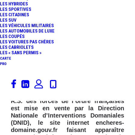
LES HYBRIDES
FR
LES SPORTIVES
LES CITADINES
LES SUV
LES VÉHICULES MILITAIRES
LES AUTOMOBILES DE LUXE
LES COUPÉS
LES VOITURES PAS CHÈRES
LES CABRIOLETS
LES « SANS PERMIS »
CARTE
PRO
Ceux qui veulent se la jouer comme les
gendarmes vont être heureux
d’apprendre qu’une Renault Mégane 3
R.S. des forces de l’ordre françaises
est mise en vente par la Direction
Nationale d’Interventions Domaniales
(DNID), le site internet encheres-
domaine.gouv.fr faisant apparaître