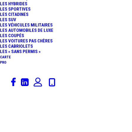
LES HYBRIDES
LES SPORTIVES
LES CITADINES
LES SUV
LES VÉHICULES MILITAIRES
LES AUTOMOBILES DE LUXE
LES COUPÉS
Radars Suisse
LES VOITURES PAS CHÈRES
LES CABRIOLETS
Accueil
Archive by Category "Radars Suisse"
LES « SANS PERMIS »
CARTE
PRO
Radar feu rouge Suisse
Genève Cité Villars
Ce Radar feu rouge en Suisse semble être
programmé pour une vitesse de 30 km/h. Il