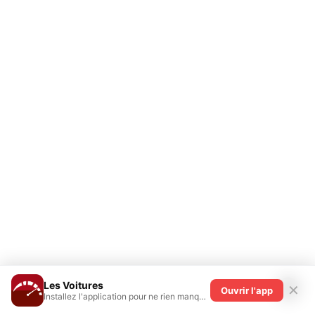
Saint-Gall Zwinglistrasse
Ce Radar feu rouge en Suisse semble être
programmé pour une vitesse de 30 km/h. Il
est situé à Zwinglistrasse dans la ville de
Saint-Gall, dans la région de (Canton de
Saint-Gall).
En Suisse, à
, une marge de tolérance des
radars est appliquée. Une marge de sécurité
est déduite de la vitesse mesurée. Par
exemple sur une route de
Canton de Saint-
Gall
, si la mesure par laser indique que votre
vitesse est de 87 km/h, les contrôleurs
déduisent 3 km/h et estiment que vous rouliez
à 84 km/h.
Les Voitures
✕
Ouvrir l'app
Installez l'application pour ne rien manquer !