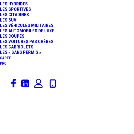
LES HYBRIDES
CITROËN DS ET SM
LES SPORTIVES
LES CITADINES
LES SUV
PRÉSIDENTIELLES
LES VÉHICULES MILITAIRES
LES AUTOMOBILES DE LUXE
LES COUPÉS
VOLENT LA VEDETTE
LES VOITURES PAS CHÈRES
LES CABRIOLETS
SUR LE STAND DS
LES « SANS PERMIS »
CARTE
PRO
AUTOMOBILES
17 janvier 2026
Citroën
,
Actualités Automobiles
,
Voitures De Collection
,
Salons Automobiles
,
Rédaction
,
Constructeurs
,
Catégorie De Véhicules
DS Automobiles
,
Rétromobile
RÉTROMOBILE : DES