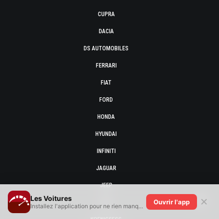
CUPRA
DACIA
DS AUTOMOBILES
FERRARI
FIAT
FORD
HONDA
HYUNDAI
INFINITI
JAGUAR
JEEP
Les Voitures
✕
Ouvrir l'app
KIA
Installez l'application pour ne rien manquer !