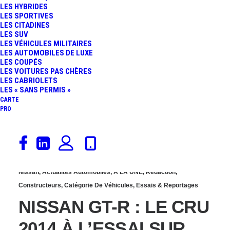
LES HYBRIDES
R LM NISMO EN VIDÉO
LES SPORTIVES
LES CITADINES
LES SUV
ET PHOTOS !
LES VÉHICULES MILITAIRES
LES AUTOMOBILES DE LUXE
LES COUPÉS
LES VOITURES PAS CHÈRES
LES CABRIOLETS
LES « SANS PERMIS »
CARTE
PRO
28 août 2014
Nissan
,
Actualités Automobiles
,
À LA UNE
,
Rédaction
,
Constructeurs
,
Catégorie De Véhicules
,
Essais & Reportages
NISSAN GT-R : LE CRU
2014 À L’ESSAI SUR