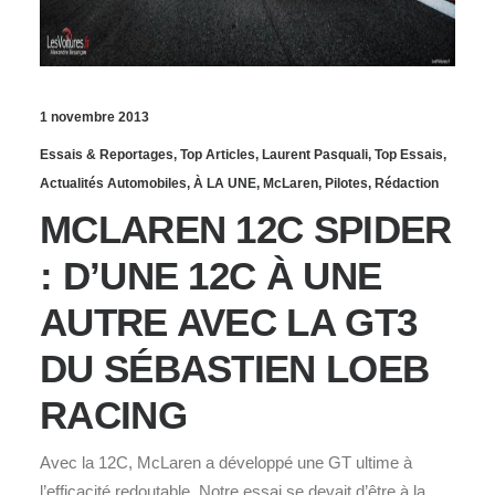
1 novembre 2013
Essais & Reportages
,
Top Articles
,
Laurent Pasquali
,
Top Essais
,
Actualités Automobiles
,
À LA UNE
,
McLaren
,
Pilotes
,
Rédaction
MCLAREN 12C SPIDER
: D’UNE 12C À UNE
AUTRE AVEC LA GT3
DU SÉBASTIEN LOEB
RACING
Avec la 12C, McLaren a développé une GT ultime à
l’efficacité redoutable. Notre essai se devait d’être à la