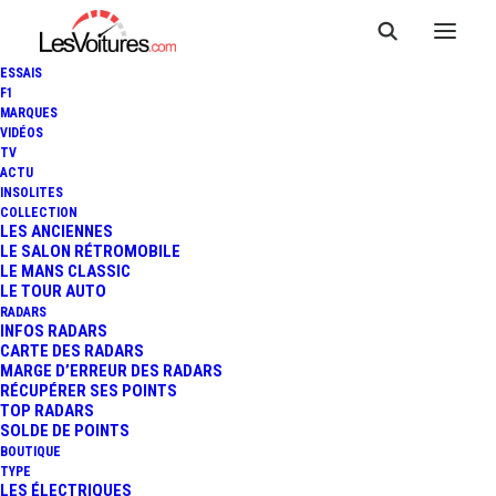
ESSAIS
F1
MARQUES
VIDÉOS
TV
ACTU
INSOLITES
COLLECTION
LES ANCIENNES
LE SALON RÉTROMOBILE
LE MANS CLASSIC
LE TOUR AUTO
RADARS
INFOS RADARS
CARTE DES RADARS
MARGE D’ERREUR DES RADARS
RÉCUPÉRER SES POINTS
TOP RADARS
19 janvier 2015
SOLDE DE POINTS
BOUTIQUE
FIA WEC : LA NISSAN GT-
TYPE
LES ÉLECTRIQUES