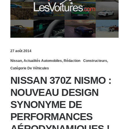
27 août 2014
Nissan
,
Actualités Automobiles
,
Rédaction
Constructeurs
,
Catégorie De Véhicules
NISSAN 370Z NISMO :
NOUVEAU DESIGN
SYNONYME DE
PERFORMANCES
AÉRODYNAMIQUES !