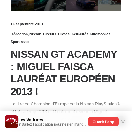
16 septembre 2013
Rédaction
,
Nissan
,
Circuits
,
Pilotes
,
Actualités Automobiles
,
Sport Auto
NISSAN GT ACADEMY
: MIGUEL FAISCA
LAURÉAT EUROPÉEN
2013 !
Le titre de Champion d'Europe de la Nissan PlayStation®
GT Academy 2013 est finalement revenu à Miguel
Faisca, un étudiant de 24 ans originaire de Lisbonne, au
Les Voitures
✕
Ouvrir l'app
Installez l'application pour ne rien manquer !
Portugal. Ce joueur de Gran Turismo®, extrêmement