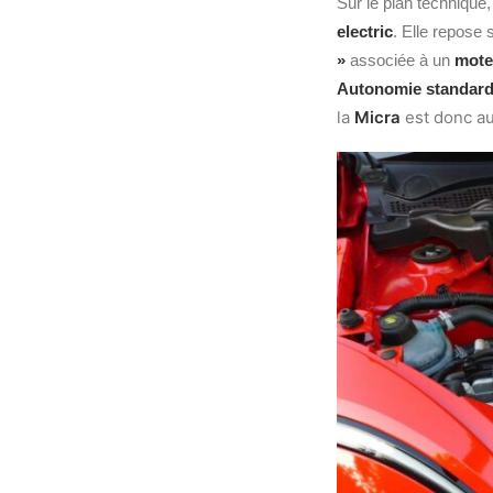
Sur le plan technique,
electric
. Elle repose 
»
associée à un
mote
Autonomie standard
la
Micra
est donc a