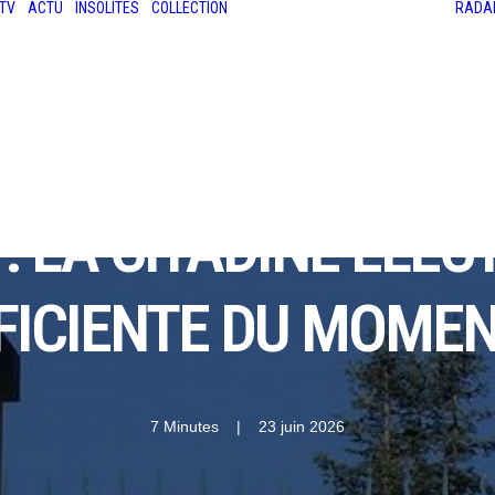
TV
ACTU
INSOLITES
COLLECTION
RADA
LES ANCIENNES
LE SALON RÉTROMOBILE
LE MANS CLASSIC
LE TOUR AUTO
: LA CITADINE ÉLEC
FICIENTE DU MOMEN
7 Minutes
|
23 juin 2026