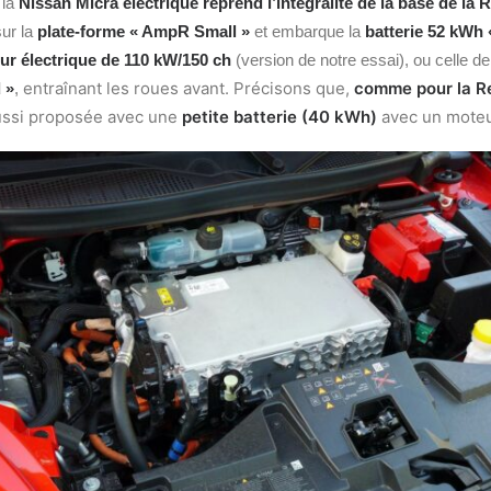
 la
Nissan Micra électrique reprend l’intégralité de la base de la 
sur la
plate‑forme « AmpR Small
»
et embarque la
batterie 52 kWh
ur électrique de 110 kW/150 ch
(version de notre essai), ou celle d
entraînant les roues avant. Précisons que,
comme pour la Re
 »
,
ussi proposée avec une
petite batterie (40 kWh)
avec un mote