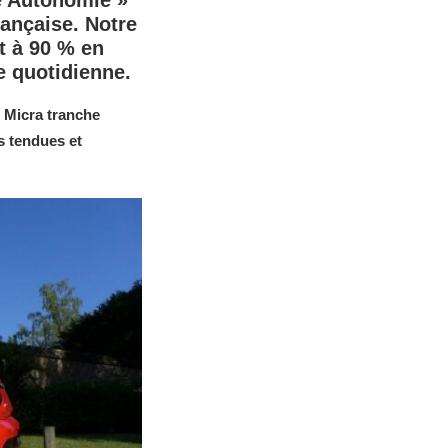
de Autonomie »
rançaise. Notre
t à 90 % en
e quotidienne.
Micra tranche
s tendues et