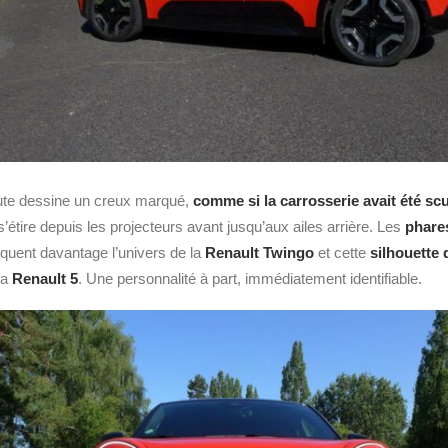
aute dessine un creux marqué,
comme si la carrosserie avait été sc
i s’étire depuis les projecteurs avant jusqu’aux ailes arrière. Les
phare
oquent davantage l’univers de la
Renault Twingo
et cette
silhouette 
la
Renault 5
. Une personnalité à part, immédiatement identifiable.