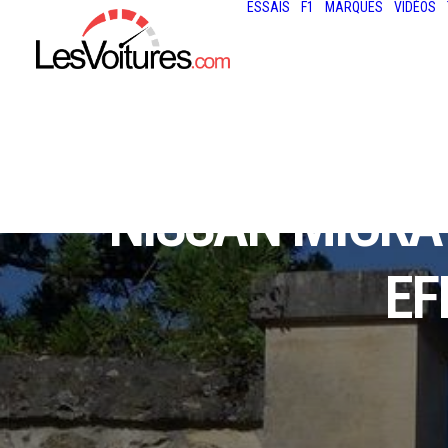
ESSAIS
F1
MARQUES
VIDÉOS
NISSAN MICRA 
EF