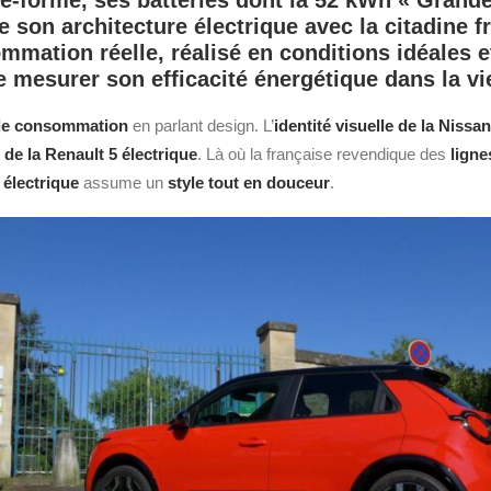
te‑forme, ses batteries dont la 52 kWh « Gran
de son architecture électrique avec la citadine f
mmation réelle, réalisé en conditions idéales e
de mesurer son efficacité énergétique dans la vi
 de consommation
en parlant design. L’
identité visuelle de la
Nissan
 de la
Renault
5 électrique
. Là où la française revendique des
ligne
 électrique
assume un
style tout en douceur
.