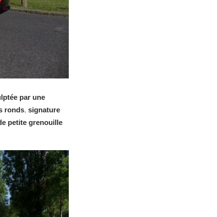
ulptée par une
s ronds
,
signature
de petite grenouille