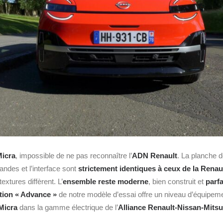
Micra
, impossible de ne pas reconnaître l’
ADN Renault
. La planche d
ndes et l’interface sont
strictement identiques à ceux de la Renaul
extures diffèrent. L’
ensemble reste moderne
, bien construit et
parf
ition « Advance »
de notre modèle d’essai offre un niveau d’équipem
Micra
dans la gamme électrique de l’
Alliance Renault-Nissan-Mitsu