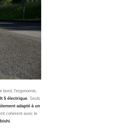
e bord, l’ergonomie,
t 5 électrique
. Seuls
aitement adapté à un
ent cohérent avec le
bishi
.