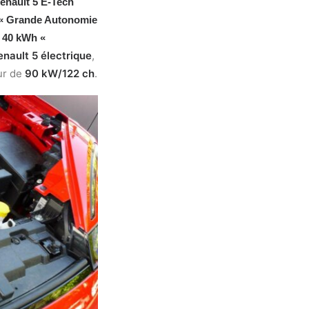
Renault 5 E‑Tech
« Grande Autonomie
e
40 kWh
«
nault 5 électrique
,
ur de
90 kW/122 ch
.