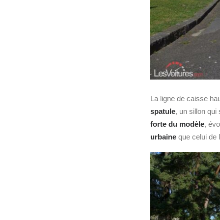
La ligne de caisse h
spatule
, un sillon qu
forte du modèle
, év
urbaine
que celui de 