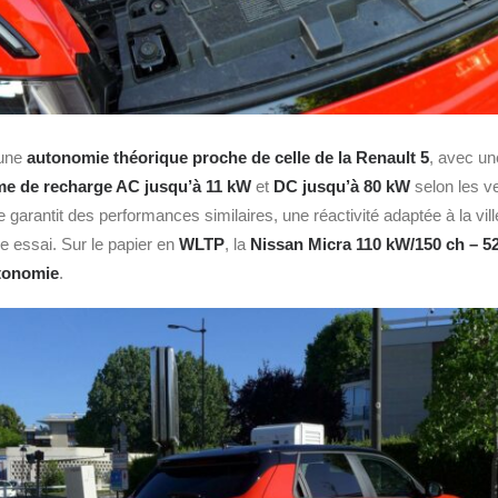
 une
autonomie théorique proche de celle de la Renault 5
, avec un
me de recharge AC jusqu’à 11 kW
et
DC jusqu’à 80 kW
selon les v
arantit des performances similaires, une réactivité adaptée à la ville
e essai. Sur le papier en
WLTP
, la
Nissan Micra 110 kW/150 ch – 5
utonomie
.