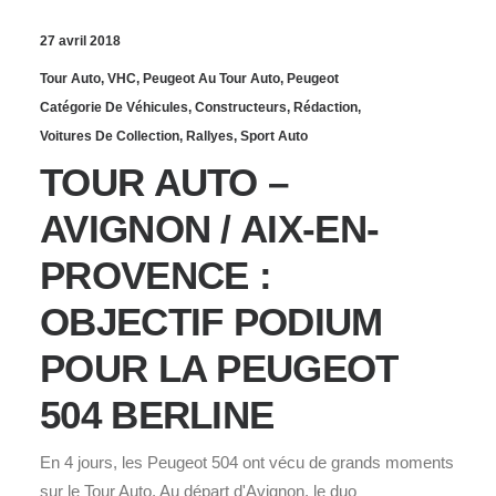
27 avril 2018
Tour Auto
,
VHC
,
Peugeot Au Tour Auto
,
Peugeot
Catégorie De Véhicules
,
Constructeurs
,
Rédaction
,
Voitures De Collection
,
Rallyes
,
Sport Auto
TOUR AUTO –
AVIGNON / AIX-EN-
PROVENCE :
OBJECTIF PODIUM
POUR LA PEUGEOT
504 BERLINE
En 4 jours, les Peugeot 504 ont vécu de grands moments
sur le Tour Auto. Au départ d'Avignon, le duo