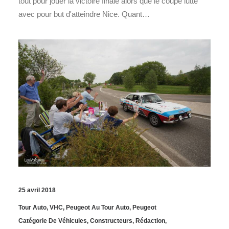
tout pour jouer la victoire finale alors que le coupé lutte
avec pour but d'atteindre Nice. Quant…
25 avril 2018
Tour Auto
,
VHC
,
Peugeot Au Tour Auto
,
Peugeot
Catégorie De Véhicules
,
Constructeurs
,
Rédaction
,