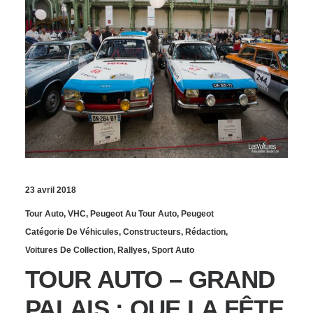
23 avril 2018
Tour Auto
,
VHC
,
Peugeot Au Tour Auto
,
Peugeot
Catégorie De Véhicules
,
Constructeurs
,
Rédaction
,
Voitures De Collection
,
Rallyes
,
Sport Auto
TOUR AUTO – GRAND
PALAIS : QUE LA FÊTE