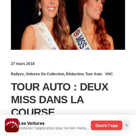
27 mars 2018
Rallyes
,
Voitures De Collection
,
Rédaction
,
Tour Auto
VHC
TOUR AUTO : DEUX
MISS DANS LA
COURSE
Les Voitures
✕
Le Tour Auto s'attend à accueillir les deux plus belles
Ouvrir l'app
Installez l'application pour ne rien manquer !
femmes de France. Après l’annonce de la participation