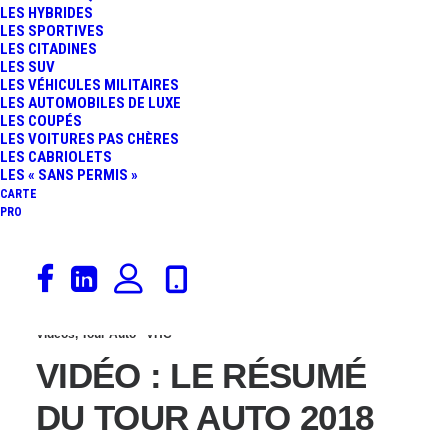
LES HYBRIDES
504 EN ACTION LORS DU
LES SPORTIVES
LES CITADINES
LES SUV
TOUR AUTO
LES VÉHICULES MILITAIRES
LES AUTOMOBILES DE LUXE
LES COUPÉS
LES VOITURES PAS CHÈRES
LES CABRIOLETS
LES « SANS PERMIS »
CARTE
PRO
2 mai 2018
Vidéos
,
Tour Auto
VHC
VIDÉO : LE RÉSUMÉ
DU TOUR AUTO 2018