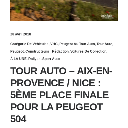
28 avril 2018
Catégorie De Véhicules
,
VHC
,
Peugeot Au Tour Auto
,
Tour Auto
,
Peugeot
,
Constructeurs
Rédaction
,
Voitures De Collection
,
À LA UNE
,
Rallyes
,
Sport Auto
TOUR AUTO – AIX-EN-
PROVENCE / NICE :
5ÈME PLACE FINALE
POUR LA PEUGEOT
504