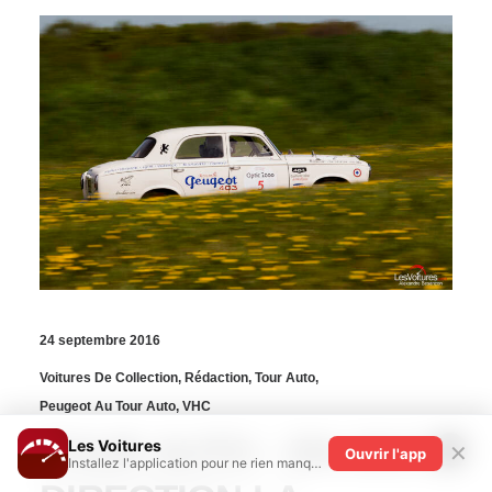
24 septembre 2016
Voitures De Collection
,
Rédaction
,
Tour Auto
,
Peugeot Au Tour Auto
,
VHC
TOUR AUTO : EN 2017,
Les Voitures
✕
Ouvrir l'app
Installez l'application pour ne rien manquer !