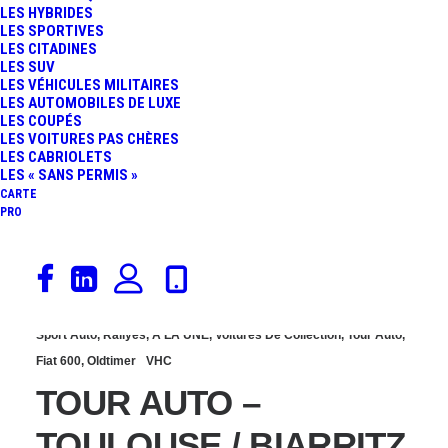
LES HYBRIDES
TOULOUSE / BIARRITZ :
LES SPORTIVES
LES CITADINES
LES SUV
LES « TROIS LIONNES »
LES VÉHICULES MILITAIRES
LES AUTOMOBILES DE LUXE
LES COUPÉS
À L’ARRIVÉE ET LA 4ÈME
LES VOITURES PAS CHÈRES
LES CABRIOLETS
PLACE POUR LA 204
LES « SANS PERMIS »
CARTE
PRO
COUPÉ !
30 avril 2017
Sport Auto
,
Rallyes
,
À LA UNE
,
Voitures De Collection
,
Tour Auto
,
Fiat 600
,
Oldtimer
VHC
TOUR AUTO –
TOULOUSE / BIARRITZ