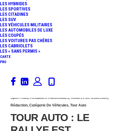
LES HYBRIDES
UN EXEMPLAIRE SORTI
LES SPORTIVES
LES CITADINES
LES SUV
DE GRANGE À VENDRE
LES VÉHICULES MILITAIRES
LES AUTOMOBILES DE LUXE
LES COUPÉS
LES VOITURES PAS CHÈRES
LES CABRIOLETS
LES « SANS PERMIS »
CARTE
PRO
12 mars 2020
Sport Auto
,
Actualités Automobiles
,
Voitures De Collection
,
Rédaction
,
Catégorie De Véhicules
,
Tour Auto
TOUR AUTO : LE
RALLYE EST