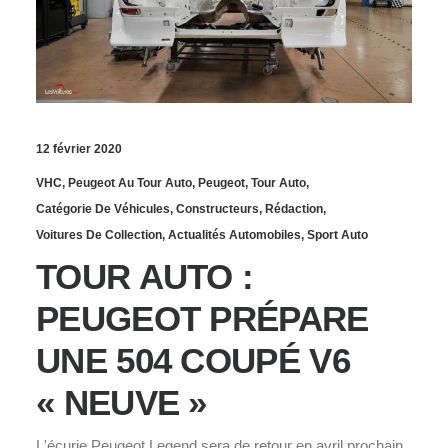
12 février 2020
VHC
,
Peugeot Au Tour Auto
,
Peugeot
,
Tour Auto
,
Catégorie De Véhicules
,
Constructeurs
,
Rédaction
,
Voitures De Collection
,
Actualités Automobiles
,
Sport Auto
TOUR AUTO :
PEUGEOT PRÉPARE
UNE 504 COUPÉ V6
« NEUVE »
L'écurie Peugeot Legend sera de retour en avril prochain