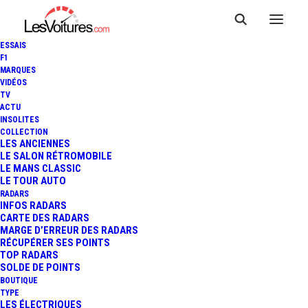
ESSAIS
F1
MARQUES
VIDÉOS
TV
ACTU
INSOLITES
COLLECTION
LES ANCIENNES
LE SALON RÉTROMOBILE
LE MANS CLASSIC
LE TOUR AUTO
RADARS
INFOS RADARS
CARTE DES RADARS
MARGE D’ERREUR DES RADARS
RÉCUPÉRER SES POINTS
TOP RADARS
3 avril 2020
SOLDE DE POINTS
BOUTIQUE
PEUGEOT 504 COUPÉ :
TYPE
LES ÉLECTRIQUES